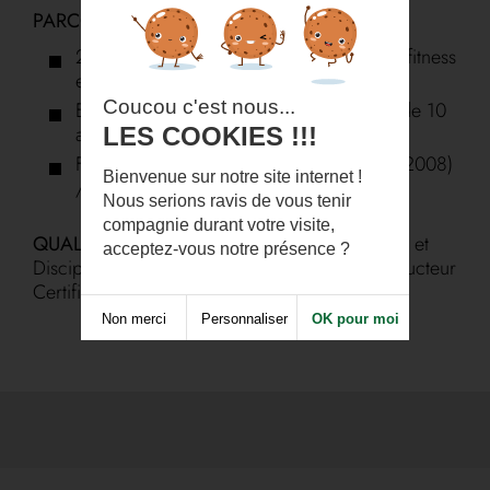
PARCOURS :
25 ans d’expérience dans le domaine du fitness
et de la remise en forme
Coucou c'est nous...
Enseigne la méthode Pilates depuis plus de 10
ans
LES COOKIES !!!
Formation Pilates chez Monica Germani (2008)
Bienvenue sur notre site internet !
/ chez Leader Fit (2009)
Nous serions ravis de vous tenir
compagnie durant votre visite,
QUALIFICATION :
BEES Expression Gymnique et
acceptez-vous notre présence ?
Disciplines Associées - Instructeur Pilates - Instructeur
Certifié Les Mills en Bodybalance
Non merci
Personnaliser
OK pour moi