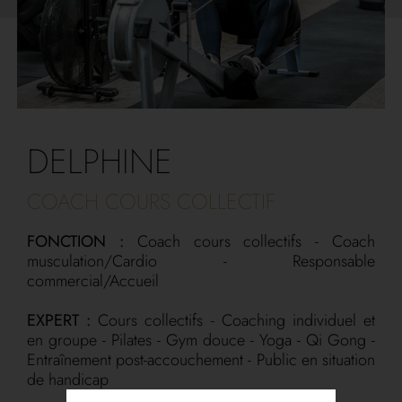
DELPHINE
COACH COURS COLLECTIF
FONCTION :
Coach cours collectifs - Coach
musculation/Cardio - Responsable
commercial/Accueil
EXPERT :
Cours collectifs - Coaching individuel et
en groupe - Pilates - Gym douce - Yoga - Qi Gong -
Entraînement post-accouchement - Public en situation
de handicap