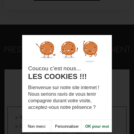
PRESTATIONS HORS ABONNEMENT
Coucou c'est nous...
LES COOKIES !!!
FRAIS D'INSCRIPTION
Bienvenue sur notre site internet !
Nous serions ravis de vous tenir
compagnie durant votre visite,
acceptez-vous notre présence ?
>
99,90€ PAIEMENT UNE FOIS
> CARTE DE MEMBRE
Non merci
Personnaliser
OK pour moi