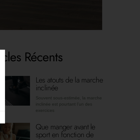
icles Récents
Les atouts de la marche
inclinée
Souvent sous-estimée, la marche
inclinée est pourtant l’un des
exercices
Que manger avant le
sport en fonction de