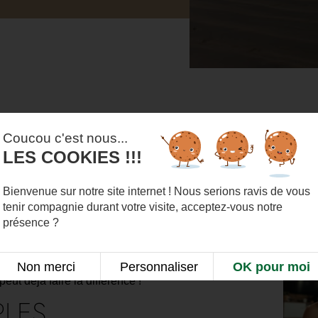
Art
re et échapper à la routine. Mais cela
Coucou c'est nous...
use ! Voici quelques astuces simples et
 de votre
salle de sport
.
LES COOKIES !!!
IEN
Bienvenue sur notre site internet ! Nous serions ravis de vous
tenir compagnie durant votre visite, acceptez-vous notre
tenses pour maintenir la forme pendant
présence ?
dans votre journée. Profitez des
ez dans la mer ou explorez les
mettent de brûler des calories tout en
Non merci
Personnaliser
OK pour moi
ut déjà faire la différence !
LES,