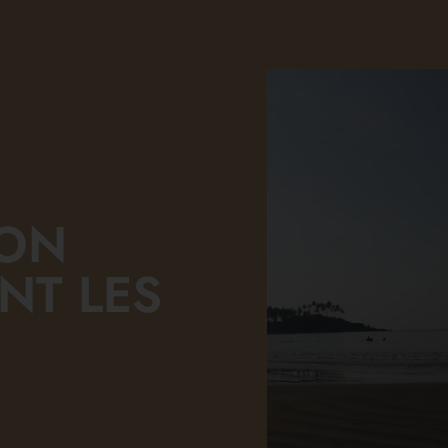
SON
NT LES