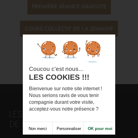
PREMIÈRE SÉANCE GRATUITE
COURS COLLECTIF DE LA SEMAINE
CONTACTER LE CLUB
Coucou c'est nous...
LES COOKIES !!!
Bienvenue sur notre site internet !
Nous serions ravis de vous tenir
compagnie durant votre visite,
acceptez-vous notre présence ?
LES AVANTAGES DU COURS
DE LESMILLS SPRINT
Non merci
Personnaliser
OK pour moi