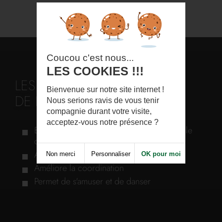
Coucou c'est nous...
LES COOKIES !!!
LES AVANTAGES DU COURS
Bienvenue sur notre site internet !
DE LOW IMPACT AEROBIC
Nous serions ravis de vous tenir
compagnie durant votre visite,
acceptez-vous notre présence ?
Brûle beaucoup de calories pour amincir le
corps
Améliore la condition physique générale
Non merci
Personnaliser
OK pour moi
Améliore la coordination
Permet de s'amuser et de danser