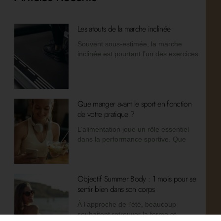
Les atouts de la marche inclinée
Souvent sous-estimée, la marche
inclinée est pourtant l’un des exercices
Que manger avant le sport en fonction
de votre pratique ?
L’alimentation joue un rôle essentiel
dans la performance sportive. Que
Objectif Summer Body : 1 mois pour se
sentir bien dans son corps
À l’approche de l’été, beaucoup
souhaitent retrouver la forme et