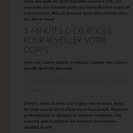
Dans une
salle de sport Marseille
comme
Forfit
, ces
exercices font souvent partie de l’échauffement avant un
entraînement. Mais ils peuvent aussi être réalisés chez
soi, dès le réveil.
5 MINUTES D’EXERCICES
POUR RÉVEILLER VOTRE
CORPS
Voici une routine simple et efficace inspirée des coachs
sportifs de
Forfit Marseille
.
1. Étirement du dos et de la colonne
(1 minute)
Debout, pieds écartés à la largeur des épaules, levez
les bras vers le ciel et étirez-vous doucement. Respirez
profondément et allongez la colonne vertébrale. Cet
exercice aide à relâcher les tensions accumulées
pendant la nuit.